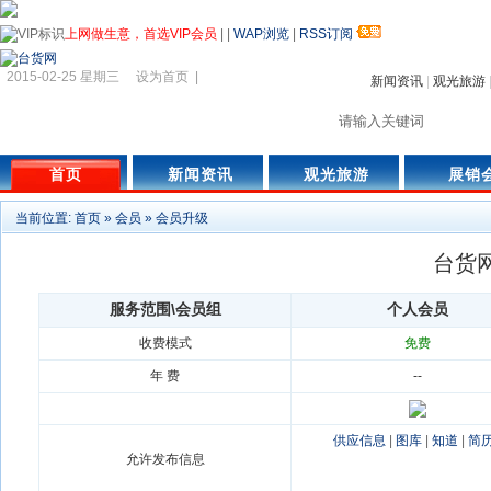
上网做生意，首选VIP会员
|
|
WAP浏览
|
RSS订阅
2015-02-25 星期三
设为首页
|
新闻资讯
|
观光旅游
首页
新闻资讯
观光旅游
展销
当前位置:
首页
»
会员
»
会员升级
台货
服务范围\会员组
个人会员
收费模式
免费
年 费
--
供应信息
|
图库
|
知道
|
简
允许发布信息